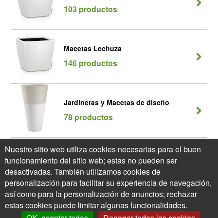
103 productos
Macetas Lechuza
146 productos
Jardineras y Macetas de diseño
78 productos
Nuestro sitio web utiliza cookies necesarias para el buen
Colección Cube - Lechuza
funcionamiento del sitio web; estas no pueden ser
22 productos
desactivadas. También utilizamos cookies de
personalización para facilitar su experiencia de navegación,
así como para la personalización de anuncios; rechazar
estas cookies puede limitar algunas funcionalidades.
OK, aceptar todas
Denegar todas las cookies