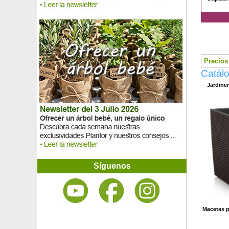
Precios 
Catál
Jardine
Síguenos
Macetas p