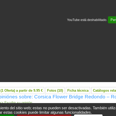
Per
YouTube está deshabilitado.
(1 Oferta) a partir de 9.95 €
Fotos (10)
Ficha técnica
Catálogos rel
piniónes sobre: Corsica Flower Bridge Redondo – R
> Escribir su opinión
iento del sitio web; estas no pueden ser desactivadas. También utili
r estas cookies puede limitar algunas funcionalidades.