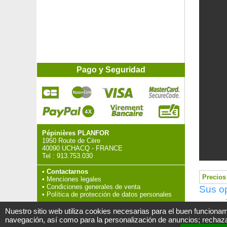
Pago y Seguridad
Pépinières PLANFOR
1950 Route de Cère
40090 UCHACQ - FRANCE
Tel :
913.753.030
•
Contactarnos
Precios 
•
Menciones legales
•
Condiciones generales de venta
Sus o
•
Política de protección de datos personales
>
Nuestro sitio web utiliza cookies necesarias para el buen funcionam
navegación, así como para la personalización de anuncios; rechaza