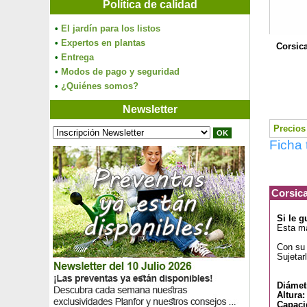
Política de calidad
•
El jardín para los listos
•
Expertos en plantas
Corsic
•
Entrega
•
Modos de pago y seguridad
•
¿Quiénes somos?
Newsletter
Precios 
Ficha 
Corsica
Si le g
Esta ma
Con su 
Sujetar
Diámet
Altura:
Capaci