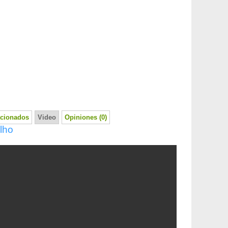
acionados
Video
Opiniones (0)
lho