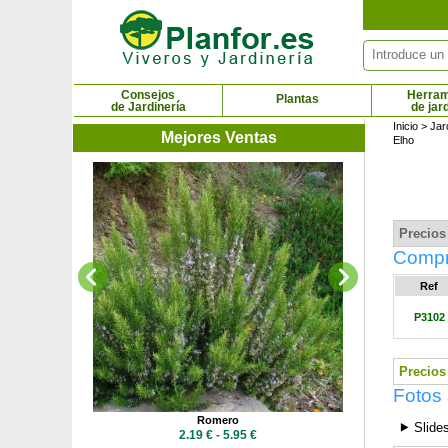
Panel de gestión de cookies
Consejos
Herram
Plantas
de Jardinería
de jar
Inicio
>
Jar
Mejores Ventas
Elho
Rom
9.69
Precios 
Compr
Ref
P3102
Precios 
Fotos
o
Romero
⯈ Slide
 €
2.19 € - 5.95 €