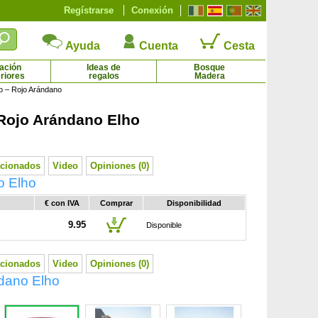
Regístrarse
Conexión
Ayuda
Cuenta
Cesta
ación
Ideas de
Bosque
riores
regalos
Madera
o – Rojo Arándano
Rojo Arándano Elho
Romero rastrero
Rosa del desierto - Flores rojas
2.44 € - 5.95 €
16.18 € - 17.85 €
acionados
Video
Opiniones (0)
o Elho
€ con IVA
Comprar
Disponibilidad
9.95
Disponible
acionados
Video
Opiniones (0)
ndano Elho