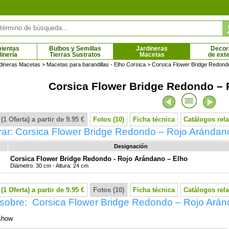
ientas
Bulbos y Semillas
Jardineras
Decor
dinería
Tierras Sustratos
Macetas
de exte
dineras Macetas
>
Macetas para barandillas - Elho Corsica
> Corsica Flower Bridge Redond
Corsica Flower Bridge Redondo – 
ero en pie
Romero llorón en pie
 € - 27.00 €
9.69 € - 27.00 €
(1 Oferta) a partir de 9.95 €
Fotos (10)
Ficha técnica
Catálogos rel
ar: Corsica Flower Bridge Redondo – Rojo Arándan
Designación
Corsica Flower Bridge Redondo - Rojo Arándano – Elho
Diámetro: 30 cm - Altura: 24 cm
(1 Oferta) a partir de 9.95 €
Fotos (10)
Ficha técnica
Catálogos rel
 sobre: Corsica Flower Bridge Redondo – Rojo Ará
show